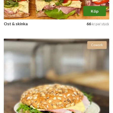
Köp
Ost & skinka
66
kr
per styck
Cowork