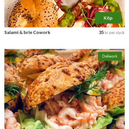
Köp
Salami & brie Cowork
35
kr
per styck
Deliwork