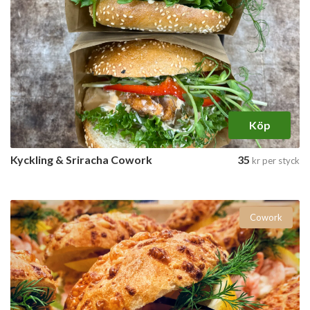
Köp
Kyckling & Sriracha Cowork
35
kr
per styck
Cowork