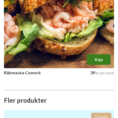
Köp
Räkmacka Cowork
39
kr
per styck
Fler produkter
Cowork