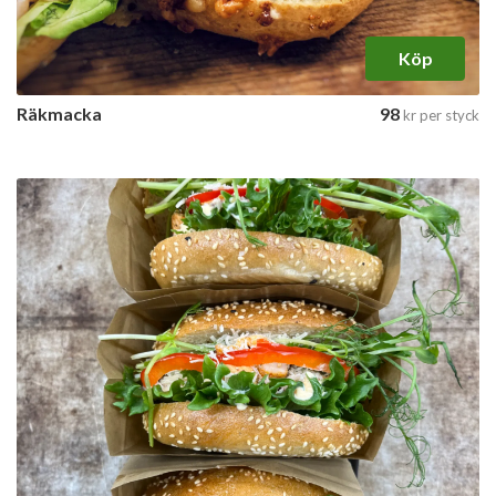
Köp
Räkmacka
98
kr
per styck