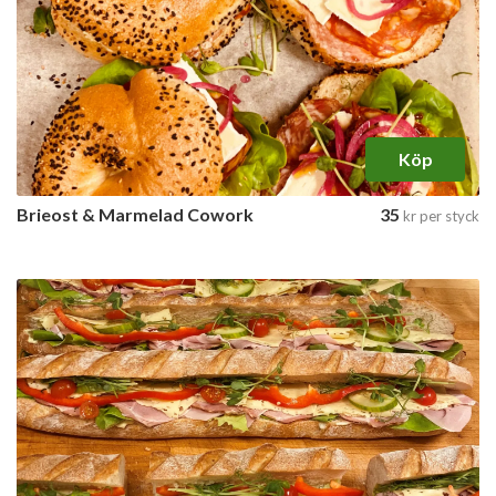
Köp
Brieost & Marmelad Cowork
35
kr
per styck