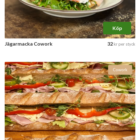
Köp
Jägarmacka Cowork
32
kr
per styck
Cowork