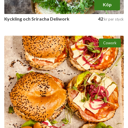
Köp
Kyckling och Sriracha Deliwork
42
kr
per styck
Cowork