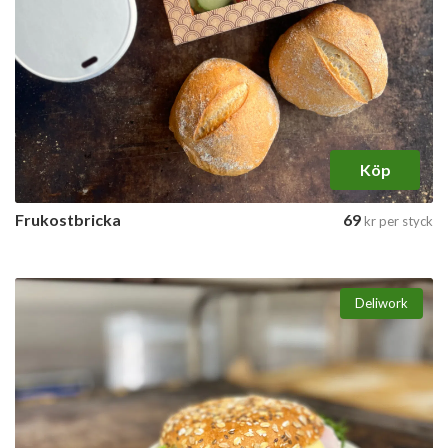
Köp
Frukostbricka
69
kr
per styck
Deliwork