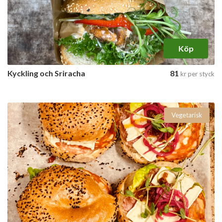
Köp
Kyckling och Sriracha
81
kr
per styck
Vegetarisk