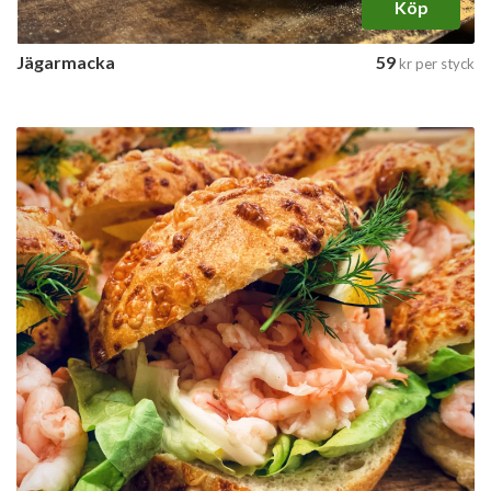
Köp
Jägarmacka
59
kr
per styck