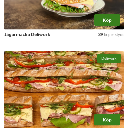
Köp
Jägarmacka Deliwork
39
kr
per styck
Deliwork
Köp