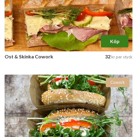
Köp
Ost & Skinka Cowork
32
kr
per styck
Cowork