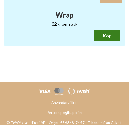
Wrap
Wrap
2 tillgängliga varianter
32
kr
per styck
Välj variant
Köp
Användarvillkor
Personuppgiftspolicy
© TeWe's Konditori AB - Orgnr. 556368-7457 | E-handel från
Cake it
easy