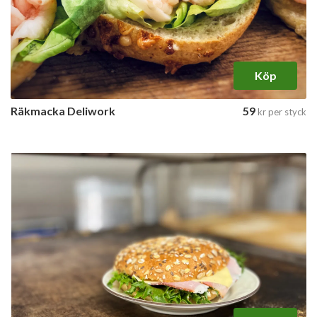
Köp
Räkmacka Deliwork
59
kr
per styck